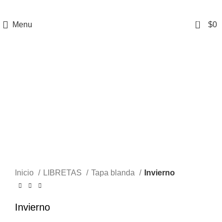
0
Menu
$
0
-20%
SOLD
OUT
Click to enlarge
Inicio
LIBRETAS
Tapa blanda
Invierno
Invierno