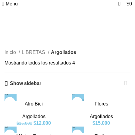
0
0
Menu
$
0
Argollados
Categories
Inicio
LIBRETAS
Argollados
Mostrando todos los resultados 4
Show sidebar
SOLD
-20%
Afro Bici
Flores
OUT
Argollados
Argollados
$
12,000
$
15,000
$
15,000
-20%