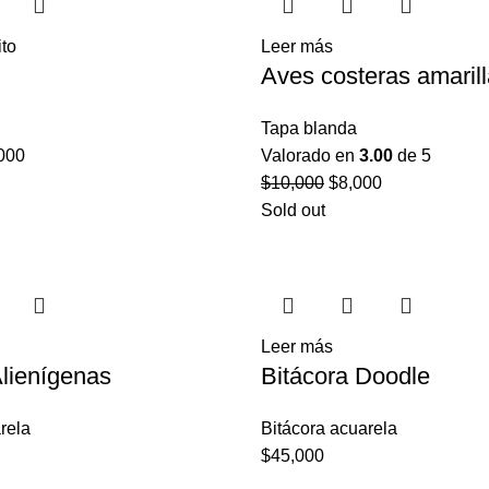
ito
Leer más
Aves costeras amaril
Tapa blanda
000
Valorado en
3.00
de 5
$
10,000
$
8,000
Sold out
Leer más
Alienígenas
Bitácora Doodle
rela
Bitácora acuarela
$
45,000