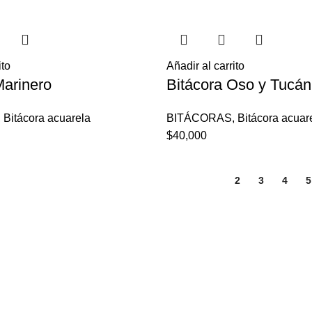
ito
Añadir al carrito
Marinero
Bitácora Oso y Tucán
,
Bitácora acuarela
BITÁCORAS
,
Bitácora acuar
$
40,000
1
2
3
4
5