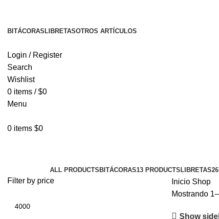
Envío gratis por compras de $200.000
BITÁCORAS
LIBRETAS
OTROS ARTÍCULOS
Login / Register
Search
Wishlist
0
items
/
$
0
Menu
0
items
$
0
Shop
Categories
ALL
PRODUCTS
BITÁCORAS
13 PRODUCTS
LIBRETAS
2
Filter by price
Inicio
Shop
Mostrando 1–
Show side