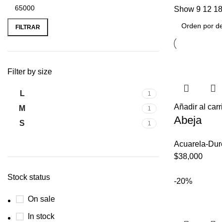
Show
9
12
1
FILTRAR
Filter by size
L
1
Añadir al carr
M
1
Abeja
S
1
Acuarela-Dur
$
38,000
Stock status
-20%
On sale
In stock