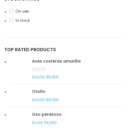
On sale
In stock
TOP RATED PRODUCTS
Aves costeras amarilla
$
8,000
$
10,000
Otoño
$
8,000
$
10,000
Oso peresozo
$
4,000
$
5,000